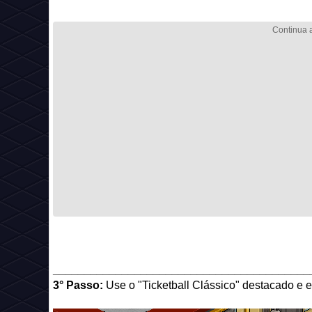
_________________________________________
3° Passo:
Use o "Ticketball Clássico" destacado e e