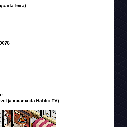
uarta-feira).
19078
__________________
o.
isível (a mesma da Habbo TV).