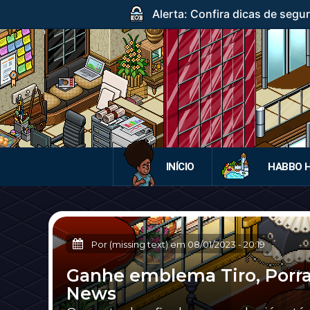
Alerta: Confira dicas de segur
INÍCIO
HABBO 
Por (missing text) em
08/01/2023
-
20:19
Ganhe emblema Tiro, Porra
News