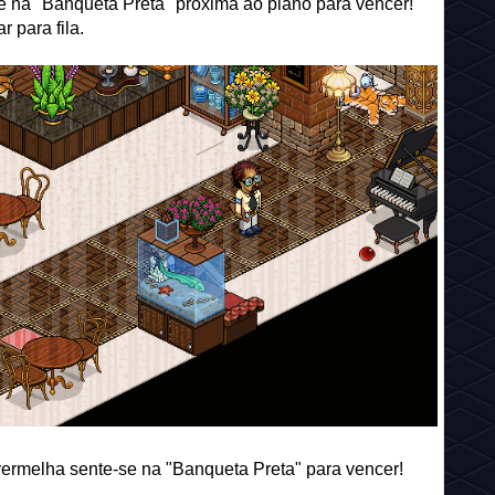
e na "Banqueta Preta" próxima ao piano para vencer!
 para fila.
vermelha sente-se na "Banqueta Preta" para vencer!