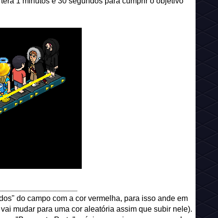
ê terá 1 minutos e 30 segundos para cumprir o objetivo
__________________
oridos" do campo com a cor vermelha, para isso ande em
 vai mudar para uma cor aleatória assim que subir nele).