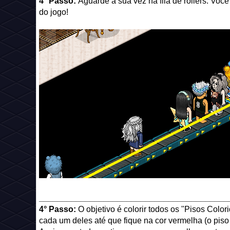
4° Passo:
Aguarde a sua vez na fila de rollers. Voc
do jogo!
_________________________________________
4° Passo:
O objetivo é colorir todos os "Pisos Col
cada um deles até que fique na cor vermelha (o piso