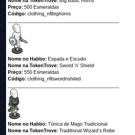
Nome
na TokenTrove
:
Big Basic Horns
Preço:
500 Esmeraldas
Código:
clothing_nftbighorns
_________________________________________
Nome
no Habbo
:
Espada e Escudo
Nome
na TokenTrove
:
Sword 'n' Shield
Preço:
550 Esmeraldas
Código:
clothing_nftswordnshiled
_________________________________________
Nome no Habbo:
Túnica de Mago Tradicional
Nome
na TokenTrove
:
Traditional Wizard’s Robe