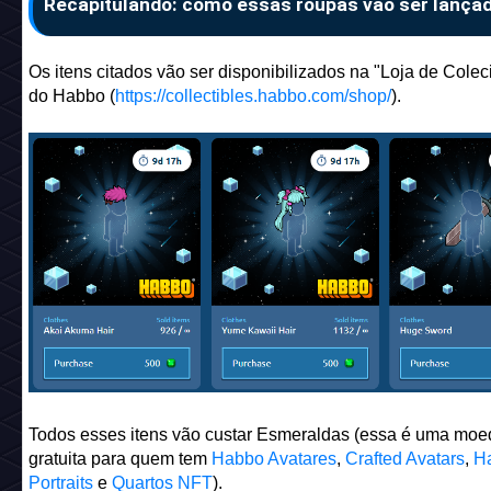
Recapitulando: como essas roupas vão ser lança
Os itens citados vão ser disponibilizados na "Loja de Colec
do Habbo (
https://collectibles.habbo.com/shop/
).
Todos esses itens vão custar Esmeraldas (essa é uma moe
gratuita para quem tem
Habbo Avatares
,
Crafted Avatars
,
H
Portraits
e
Quartos NFT
).