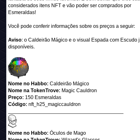
considerados itens NFT e vão poder ser comprados por
Esmeraldas!
Você pode conferir informações sobre os preços a seguir:
Aviso
: o Caldeirão Mágico e o visual Espada com Escudo j
disponíveis.
Nome no Habbo:
Caldeirão Mágico
Nome
na TokenTrove
:
Magic Cauldron
Preço:
150 Esmeraldas
Código:
nft_h25_magiccauldron
_________________________________________
Nome no Habbo:
Óculos de Mago
Nome
na TokenTrove
:
Wizard's Glasses