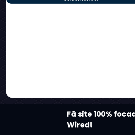
Fã site 100% foca
Wired!