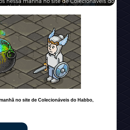
dos nessa manhã no site de Colecionáveis do
notícia!
 manhã no site de Colecionáveis do Habbo,