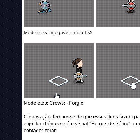
Modeletes: Injogavel - maaths2
Modeletes: Crows: - Forgle
Observação: lembre-se de que esses itens fazem par
cujo item bônus será o visual "Pernas de Sátiro" pr
contador zerar.