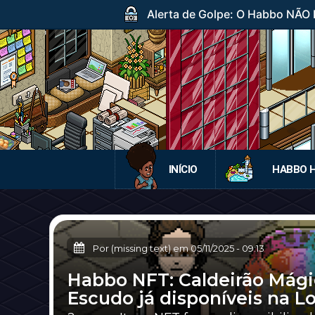
Alerta de Golpe: O Habbo NÃO DI
INÍCIO
HABBO 
Por (missing text) em
05/11/2025
-
09:13
Habbo NFT: Caldeirão Mági
Escudo já disponíveis na L