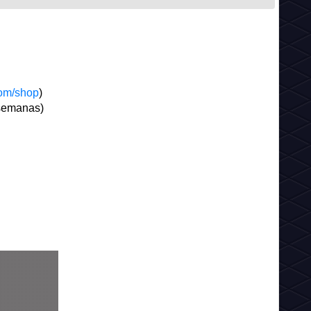
com/shop
)
 semanas)