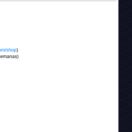
com/shop
)
 semanas)