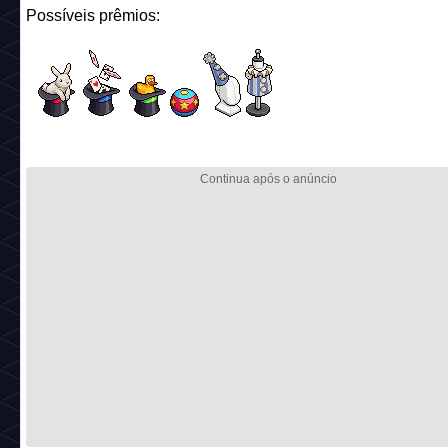
5. Mesa de criação da campanha: Mágico Circense!
Una suas forças com o Mágico Circense e arrase nas suas
performances no Cirque Du Pixels através das criações!
Nome:
Mágico Circense
Código:
circus_c24_frank