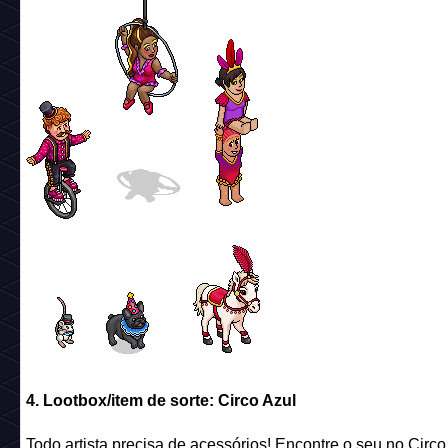
4. Lootbox/item de sorte: Circo Azul
Todo artista precisa de acessórios! Encontre o seu no Circo
Nome:
Circo Azul
Código:
circus_c24_bluetentcrackable