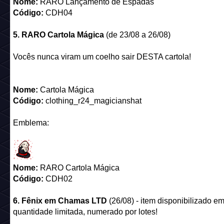
Nome:
Cartola Mágica
Código:
clothing_r24_magicianshat
Emblema:
Nome:
RARO Cartola Mágica
Código:
CDH02
6. Fênix em Chamas LTD
(26/08) - item disponibilizado e
quantidade limitada, numerado por lotes!
Ela sempre renasce.
Nome:
Fênix em Chamas
Código:
circus_ltd24_pheonixfire