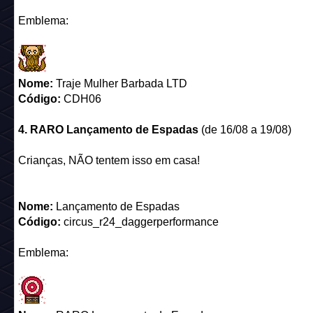
Código:
CDH06
4. RARO Lançamento de Espadas
(de 16/08 a 19/08)
Crianças, NÃO tentem isso em casa!
Nome:
Lançamento de Espadas
Código:
circus_r24_daggerperformance
Emblema:
Nome:
RARO Lançamento de Espadas
Código:
CDH04
5. RARO Cartola Mágica
(de 23/08 a 26/08)
Vocês nunca viram um coelho sair DESTA cartola!