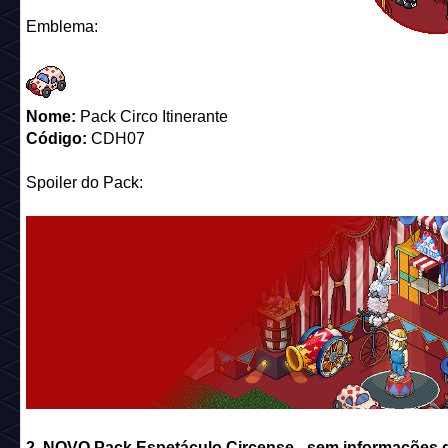
Spoiler do Pack:
2. NOVO Pack Espetáculo Circense
- sem informações 
(12/08 – 19/08)!
O palco está preparado para o show. Que comece o ESP
Emblema: