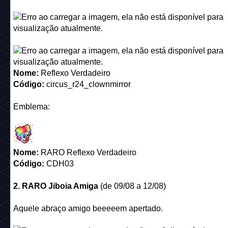
Nome:
Reflexo Verdadeiro
Código:
circus_r24_clownmirror
Emblema:
Nome:
RARO Reflexo Verdadeiro
Código:
CDH03
2. RARO Jiboia Amiga
(de 09/08 a 12/08)
Aquele abraço amigo beeeeem apertado.
Nome:
Jiboia Amiga
Código:
clothing_r24_python