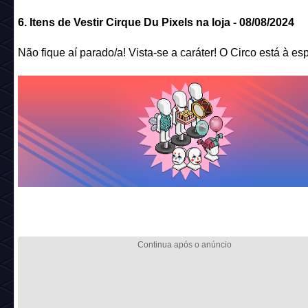
7. Volta dos Mascotes Coelhinhos e Pombinhas
Mascotes temáticos - e que a comunidade vem pedindo co
frequência - estarão de volta nessa campanha, confira quan
custam:
- Coelhos:
Coelho Branco - 10c
Coelho (cinza) - 10c
Coelho (amarelo) - 10c
Coelho (verde) - 10c
Coelho (azul-piscina) - 10c
Coelho do Mal - 66c
Coelho Feliz - 5c
Coelho Entediado - 25c