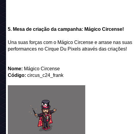
Itens que vamos conseguir criar:
6. Itens de Vestir Cirque Du Pixels na loja - 08/08/2024
Não fique aí parado/a! Vista-se a caráter! O Circo está à es