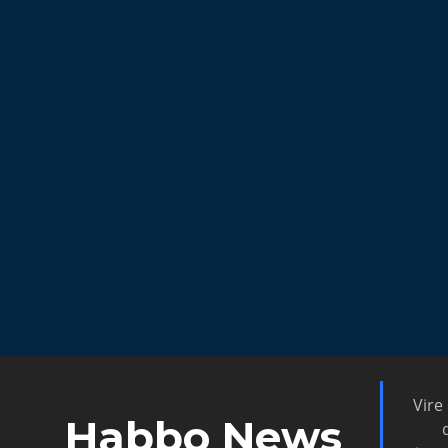
Vire
Habbo News