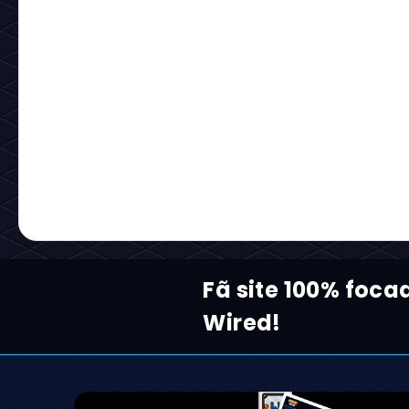
Fã site 100% foca
Wired!