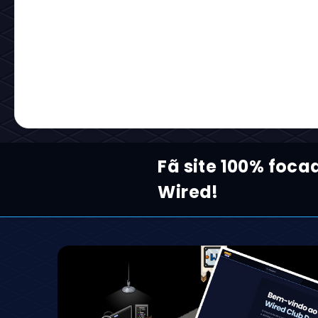
Fã site 100% foc
Wired!