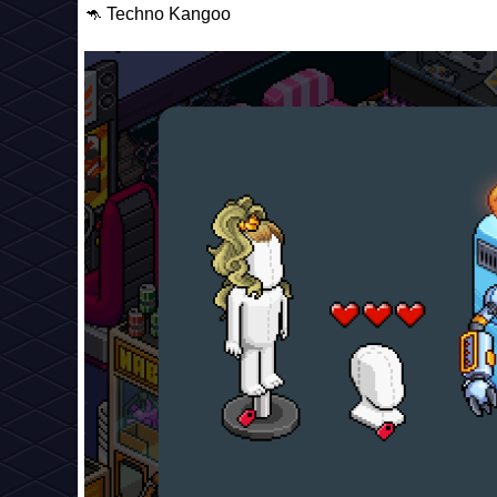
🦘 Techno Kangoo