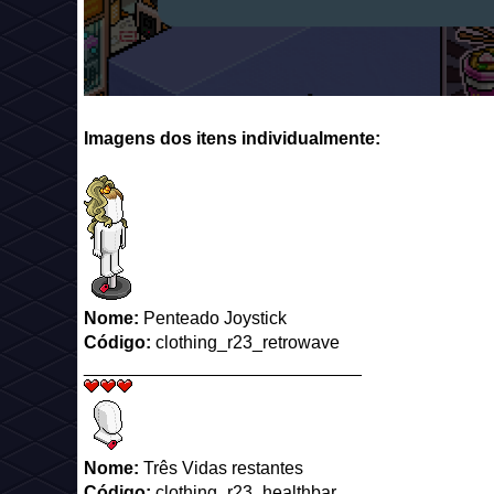
Imagens dos itens individualmente:
Nome:
Penteado Joystick
Código:
clothing_r23_retrowave
____________________________
Nome:
Três Vidas restantes
Código:
clothing_r23_healthbar