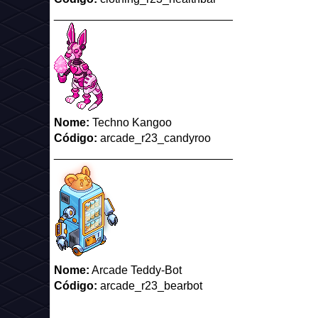
____________________________
Nome:
Techno Kangoo
Código:
arcade_r23_candyroo
____________________________
Nome:
Arcade Teddy-Bot
Código:
arcade_r23_bearbot