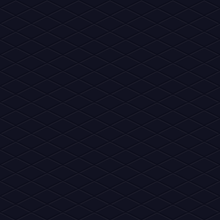
Habbo News
inte
Estrelas do nosso
portal de notícias!
Um d
Copyrights © - Fã Site 2012~2026 Habbo News - Todos os direi
apoiada por, ou principalmente aprovada pela Sulake Oy ou sua
outras propriedades intelectuais do Habbo, 