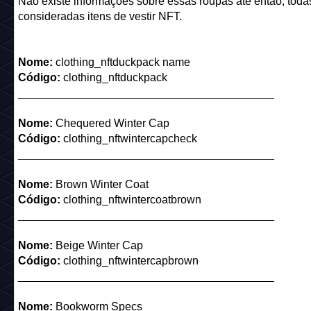
Nome:
Arcade Roda da Fortuna
Código:
arcade_c23_spinthewheel
_________________________________________
Nome:
Arcade Fliperama Clássico
Código:
arcade_c23_pinball
_________________________________________
Nome:
Arcade Pato Attack
Código:
arcade_c23_quackaduck
Bônus por adquirir todos os colecionáveis: