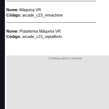
*Entrega item de mão*
Colecionáveis:
Nome:
Arcade Space Invaders
Código:
arcade_c23_space
_________________________________________