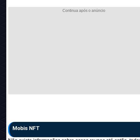
Nome:
Arcade Dance Attack
Código:
arcade_c23_amiami
_________________________________________
Nome:
Arcade Guerra Ciberpunk
Código:
arcade_c23_cyberpunk
_________________________________________