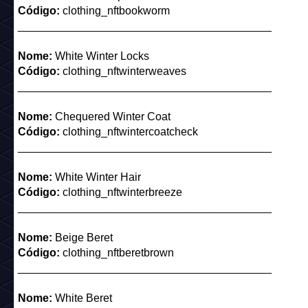
Nome:
Duck Hunt
Código:
arcade_c23_duckhunt
Mobi normal:
Nome:
Pista de Dança Arcade
Código:
arcade_c23_arcadefloor