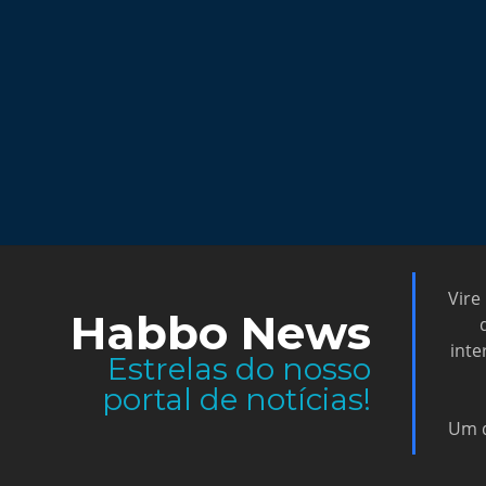
Fã site 100% foc
Wired!