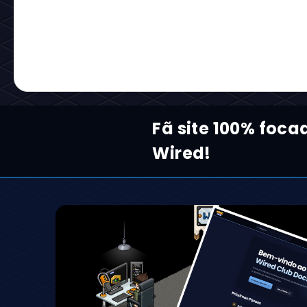
_________________________________________
Nome:
Chequered Beret
Código:
clothing_nftberetcheck
_________________________________________
Nome:
White Winter Cap
Código:
clothing_nftwintercapwhite