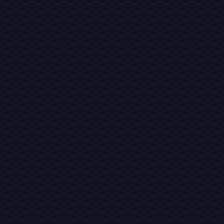
preparando algo que pode mudar...
Por an4log
• 8/3/2026