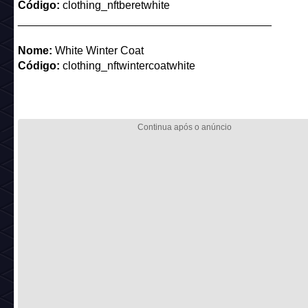
Mobis NFT
Não existe informações sobre essas roupas até então, toda
consideradas itens de vestir NFT.
Nome:
clothing_nftduckpack name
Código:
clothing_nftduckpack