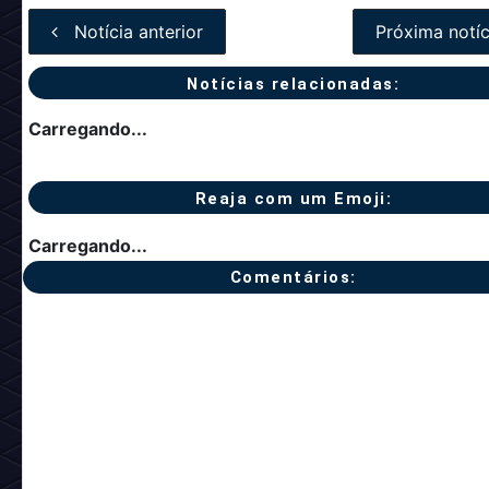
_________________________________________
Nome:
White Beret
Código:
clothing_nftberetwhite
_________________________________________
Nome:
White Winter Coat
Código:
clothing_nftwintercoatwhite