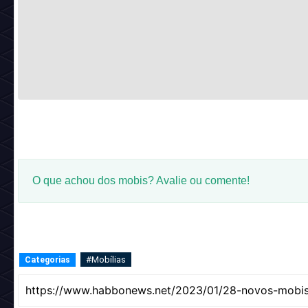
_________________________________________
Nome:
White Winter Locks
Código:
clothing_nftwinterweaves
_________________________________________
Nome:
Chequered Winter Coat
Código:
clothing_nftwintercoatcheck
_________________________________________
Nome:
White Winter Hair
Código:
clothing_nftwinterbreeze
_________________________________________
Nome:
Beige Beret
Código:
clothing_nftberetbrown