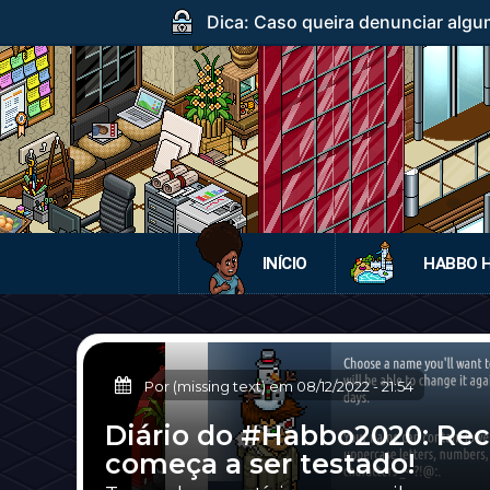
Dica: Caso queira denunciar algum
INÍCIO
HABBO 
Por (missing text) em
08/12/2022
-
21:54
Diário do #Habbo2020: Re
começa a ser testado!