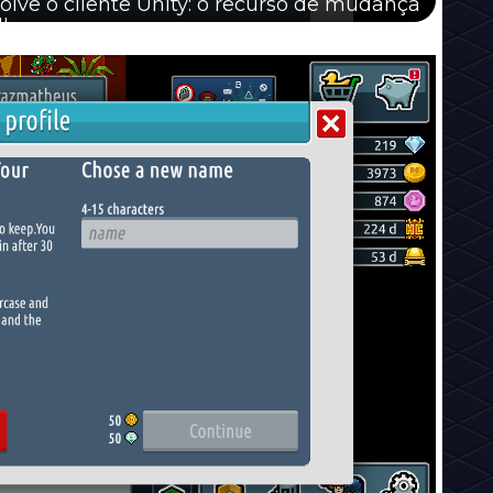
olve o cliente Unity: o recurso de mudança
dbox.