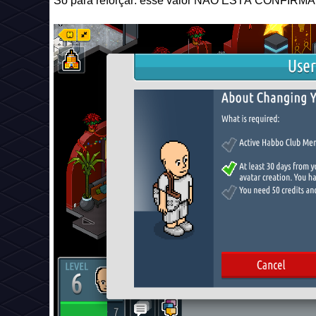
Só para reforçar: esse valor NÃO ESTÁ CONFIRMAD