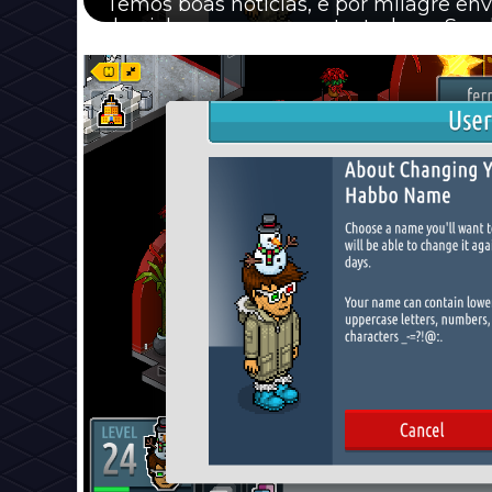
Temos boas notícias, e por milagre env
de nick começou a ser testado no San