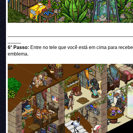
______________________________________________
_____
6° Passo:
Entre no tele que você está em cima para recebe
emblema.