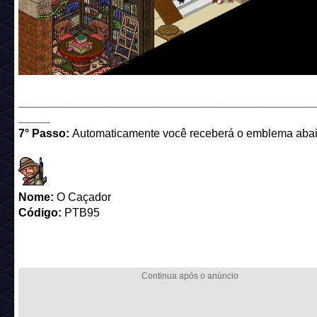
______________________________________________
_____
7° Passo:
Automaticamente você receberá o emblema abai
Nome:
O Caçador
Código:
PTB95