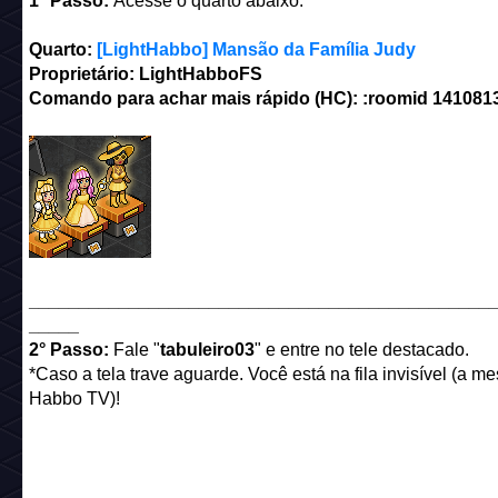
1° Passo:
Acesse o quarto abaixo:
Quarto:
[LightHabbo] Mansão da Família Judy
Proprietário: LightHabboFS
Comando para achar mais rápido (HC): :roomid 141081
______________________________________________
_____
2° Passo:
Fale "
tabuleiro03
" e entre no tele destacado.
*Caso a tela trave aguarde. Você está na fila invisível (a 
Habbo TV)!