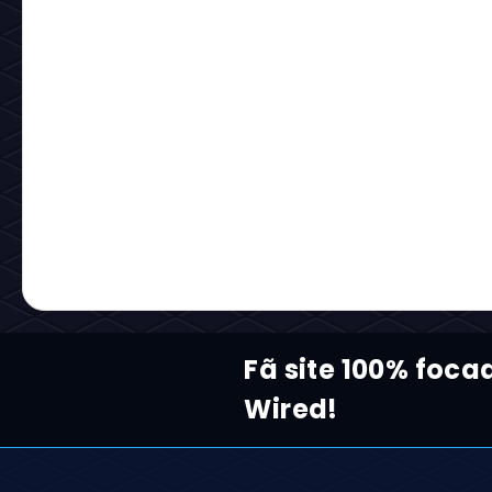
Fã site 100% foc
Wired!