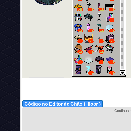
Código no Editor de Chão ( :floor )