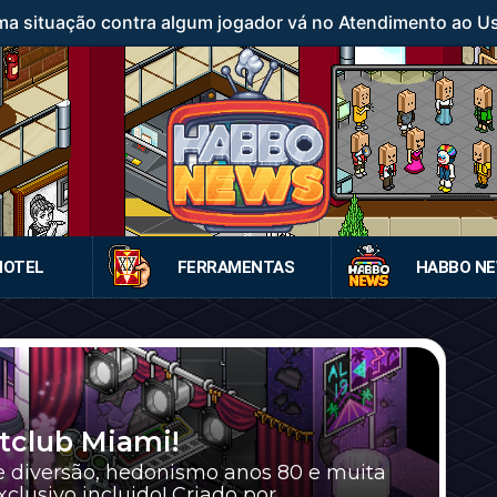
a situação contra algum jogador vá no Atendimento ao Usuá
HOTEL
FERRAMENTAS
HABBO N
tclub Miami!
e diversão, hedonismo anos 80 e muita
sivo incluido! Criado por ...