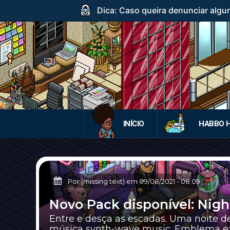
Dica: Caso queira denunciar algum
INÍCIO
HABBO 
Por (missing text) em
09/08/2021
-
08:09
Novo Pack disponível: Nigh
Entre e desça as escadas. Uma noite d
música synth-wave music. Emblema exclu