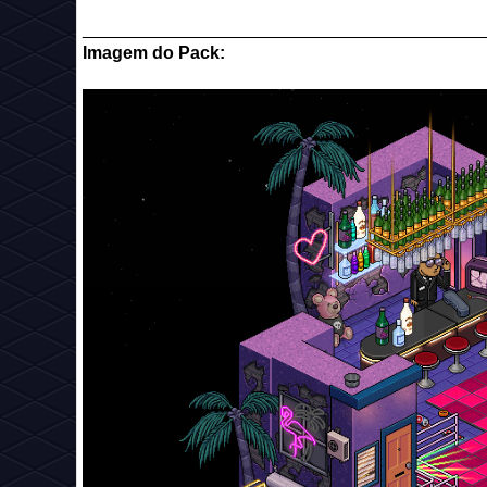
_________________________________________
Imagem do Pack: