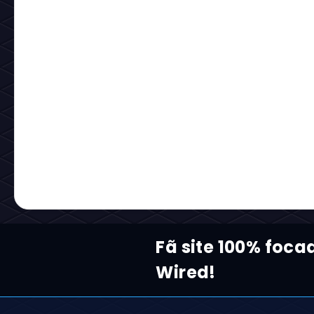
Fã site 100% foca
Wired!