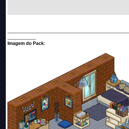
______________________________________________
___________
Imagem do Pack: