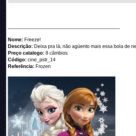
Nome:
Sing Song
Descrição:
Quem canta os males espanta
Preço catalogo:
Raro Bônus
Código:
cine_pstr_13
Referência:
King Kong