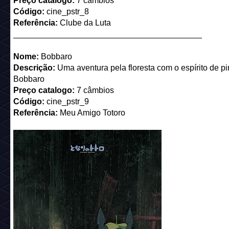
_________________________________________
Nome:
Antes dos Duckets
Descrição:
Vivemos, morremos, alugamos
Preço catalogo:
7 câmbios
Código:
cine_pstr_6
Referência:
Antes de Partir (The Bucket List)
_________________________________________