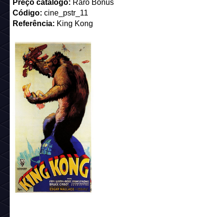
Preço catalogo:
7 câmbios
Código:
cine_pstr_9
Referência:
Meu Amigo Totoro