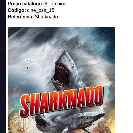
_________________________________________
Nome:
Freeze!
Descrição:
Deixa pra lá, não agüento mais essa bola de n
Preço catalogo:
8 câmbios
Código:
cine_pstr_14
Referência:
Frozen