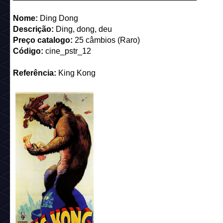
_________________________________________
Nome:
Gnomo
Preço catalogo:
25 câmbios (Raro)
Código:
cine_pstr_10
Referência:
O Grinch
_________________________________________
Nome:
Ping Pong
Descrição:
É uma criatura pré-histórica jogando ping pong
Preço catalogo:
Raro Bônus
Código:
cine_pstr_11
Referência:
King Kong