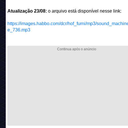
Atualização 23/08:
o arquivo está disponível nesse link:
https://images.habbo.com/dcr/hof_furni/mp3/sound_machi
e_736.mp3