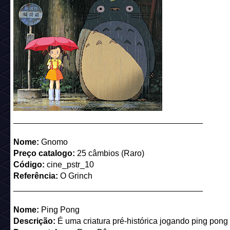
Nome:
M.O.D
Descrição:
Vou propôr um negócio que não poderá recusa
Preço catalogo:
7 câmbios
Código:
cine_pstr_7
Referência:
MIB - Homens de Preto (Man in Black)
_________________________________________
Nome:
Habbo Club
Descrição:
Regra nº6: Camisas e sapatos chiquérrimos
Preço catalogo:
7 câmbios
Código:
cine_pstr_8
Referência:
Clube da Luta
_________________________________________
Nome:
Bobbaro
Descrição:
Uma aventura pela floresta com o espírito de p
Bobbaro