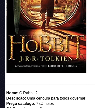
Nome:
Kill Bobba
Descrição:
O quarto filme de Quilting Tarantula
Preço catalogo:
7 câmbios
Código:
cine_pstr_1
Referência:
Kill Bill
_________________________________________
Nome:
O Rabbit
Descrição:
Um salto inesperado
Preço catalogo:
7 câmbios
Código:
cine_pstr_2
Referência:
O Hobbit