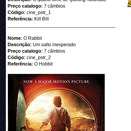
Código:
super_c16_pstrlove
Referência:
Batman vs Superman: A Origem da Justiça
_________________________________________
Nome:
A Vingança dos Cheep-Cheeps
Descrição:
É uma SAGA nerd!
Preço catalogo:
7 câmbios
Código:
cine_pstr_0
Referência:
Star Wars: Episódio III – A Vingança dos Sith
_________________________________________