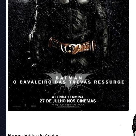
Nome:
O Rabbit 2
Descrição:
Uma cenoura para todos governar
Preço catalogo:
7 câmbios
Código:
cine_pstr_3
Referência:
O Hobbit: A Desolação de Smaug
_________________________________________
Nome:
Patoman das trevas desaparece
Descrição:
Este é o pato perfeito para o Habbo Hotel
Preço catalogo:
7 câmbios
Código:
cine_pstr_4
Referência:
Batman: O Cavaleiro das Trevas Ressurge