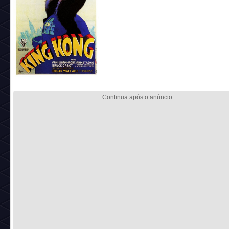
Código:
cine_pstr_12
Referência:
King Kong
_________________________________________