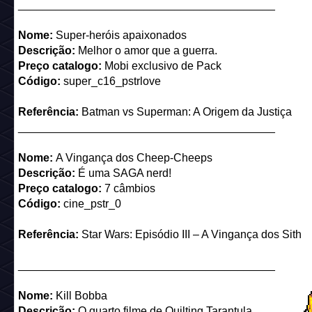
_________________________________________
Nome:
O Incrível Sulk
Descrição:
Definitivamente NÃO é um herói contente.
Preço catalogo:
Mobi exclusivo de Pack
Código:
super_c16_pstrsulk
Referência:
O Incrível Hulk
_________________________________________
Nome:
Super-heróis apaixonados
Descrição:
Melhor o amor que a guerra.
Preço catalogo:
Mobi exclusivo de Pack