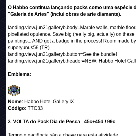
O Habbo continua lançando packs como uma espécie 
"Galeria de Artes" (inclui obras de arte diamante).
landing.view.jun21galleryb.body=Marble walls, marble floor
pixellated opulence. Save big (really big, actually) on thes
paintings... AND get a badge in the process! Room made by
superyunus58 (TR)
landing.view.jun21galleryb.button=See the bundle!
landing.view.jun21galleryb.header=NEW: Habbo Hotel Gall
Emblema:
Nome:
Habbo Hotel Gallery IX
Código:
TTC33
3. VOLTA do Pack Dia de Pesca - 45c+45d / 99c
Tempo e paciência são a chave para esta atividade.