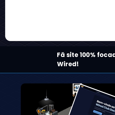
Fã site 100% foca
Wired!