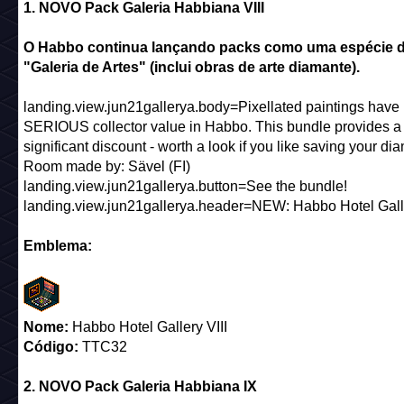
1. NOVO Pack Galeria Habbiana VIII
O Habbo continua lançando packs como uma espécie 
"Galeria de Artes" (inclui obras de arte diamante).
landing.view.jun21gallerya.body=Pixellated paintings have
SERIOUS collector value in Habbo. This bundle provides a
significant discount - worth a look if you like saving your di
Room made by: Sävel (FI)
landing.view.jun21gallerya.button=See the bundle!
landing.view.jun21gallerya.header=NEW: Habbo Hotel Galle
Emblema:
Nome:
Habbo Hotel Gallery VIII
Código:
TTC32
2. NOVO Pack Galeria Habbiana IX