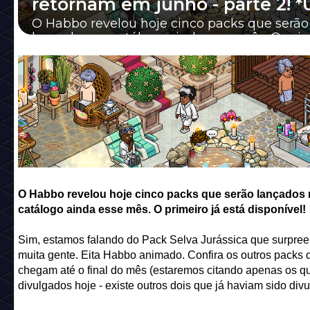
retornam em junho - parte 2! *
O Habbo revelou hoje cinco packs que serão
lançados no catálogo ainda esse mês. O prim
está disponível!
O Habbo revelou hoje cinco packs que serão lançados
catálogo ainda esse mês. O primeiro já está disponível!
Sim, estamos falando do Pack Selva Jurássica que surpre
muita gente. Eita Habbo animado. Confira os outros packs 
chegam até o final do mês (estaremos citando apenas os q
divulgados hoje - existe outros dois que já haviam sido div