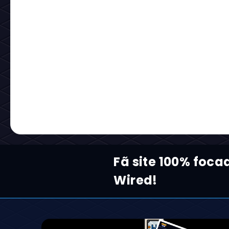
Fã site 100% foc
Wired!