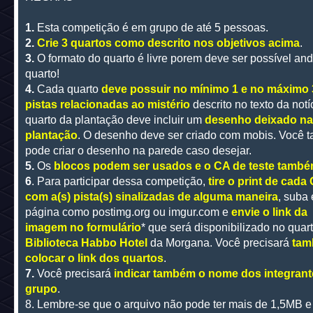
1.
Esta competição é em grupo de até 5 pessoas.
2.
Crie 3 quartos como descrito nos objetivos acima
.
3.
O formato do quarto é livre porem deve ser possível and
quarto!
4.
Cada quarto
deve possuir no mínimo 1 e no máximo 
pistas relacionadas ao mistério
descrito no texto da notí
quarto da plantação deve incluir um
desenho deixado na
plantação
. O desenho deve ser criado com mobis. Você
pode criar o desenho na parede caso desejar.
5.
Os
blocos podem ser usados e o CA de teste tamb
6
. Para participar dessa competição,
tire o print de cada
com a(s) pista(s) sinalizadas de alguma maneira
, suba
página como postimg.org ou imgur.com e
envie o link da
imagem no formulário
* que será disponibilizado no quar
Biblioteca Habbo Hotel
da Morgana. Você precisará
ta
colocar o link dos quartos
.
7.
Você precisará
indicar também o nome dos integrant
grupo
.
8. Lembre-se que o arquivo não pode ter mais de 1,5MB e