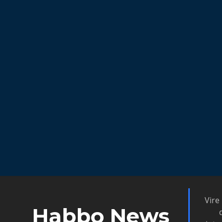
Vire
Habbo News