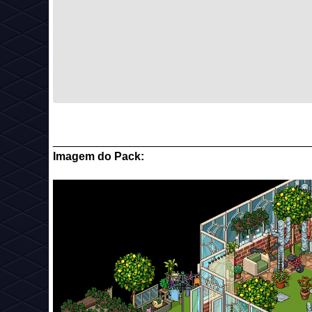
_________________________________________
Imagem do Pack: