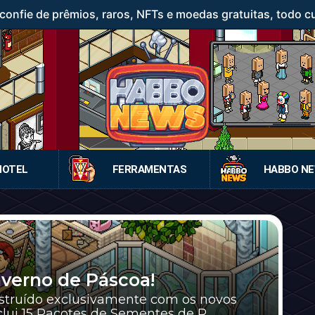
confie de prêmios, raros, NFTs e moedas gratuitas, todo c
HOTEL
FERRAMENTAS
HABBO N
nverno de Páscoa!
truído exclusivamente com os novos
lui 15 Pacotes de Sementes de R...