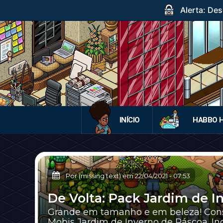
Alerta: Des
INÍCIO
HABBO 
Por (missing text) em
22/04/2021
-
07:53
De Volta: Pack Jardim de I
Grande em tamanho e em beleza! Cons
Mobis Jardim de Inverno de Páscoa. Inc