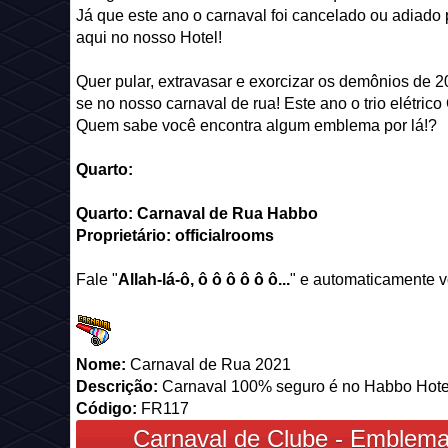
Já que este ano o carnaval foi cancelado ou adiado
aqui no nosso Hotel!
Quer pular, extravasar e exorcizar os demônios de 
se no nosso carnaval de rua! Este ano o trio elétri
Quem sabe você encontra algum emblema por lá!?
Quarto:
Quarto: Carnaval de Rua Habbo
Proprietário: officialrooms
Fale "
Allah-lá-ô, ô ô ô ô ô ô...
" e automaticamente 
Nome:
Carnaval de Rua 2021
Descrição:
Carnaval 100% seguro é no Habbo Hote
Código:
FR117
Carnaval de Clube - Emblema