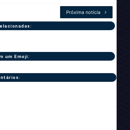
Próxima notícia
relacionadas:
m um Emoji:
ntários: