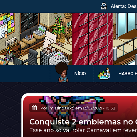
Alerta: Des
INÍCIO
HABBO 
Por (missing text) em
13/02/2021
-
10:33
Conquiste 2 emblemas no C
Esse ano só vai rolar Carnaval em feve