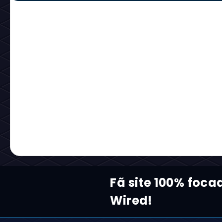
Fã site 100% foca
Wired!