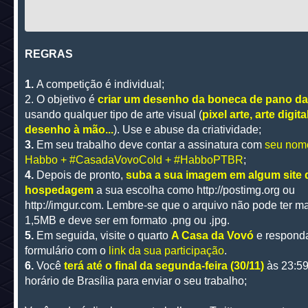
REGRAS
1.
A competição é individual;
2. O objetivo é
criar um desenho da boneca de pano da
usando qualquer tipo de arte visual (
pixel arte, arte digital
desenho à mão...
). Use e abuse da criatividade;
3.
Em seu trabalho deve contar a assinatura com
seu nom
Habbo + #CasadaVovoCold + #HabboPTBR
;
4.
Depois de pronto,
suba a sua imagem em algum site 
hospedagem
a sua escolha como http://postimg.org ou
http://imgur.com. Lembre-se que o arquivo não pode ter m
1,5MB e deve ser em formato .png ou .jpg.
5.
Em seguida, visite o quarto
A Casa da Vovó
e respond
formulário com o
link da sua participação
.
6.
Você
terá até o final da segunda-feira (30/11)
às 23:5
horário de Brasília para enviar o seu trabalho;