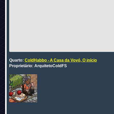
Quarto:
ColdHabbo - A Casa da Vovó, O início
Proprietário: ArquitetoColdFS