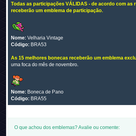
Todas as participações VÁLIDAS - de acordo com as r
receberão um emblema de participação.
Nome:
Velharia Vintage
Código:
BRA53
As 15 melhores bonecas receberão um emblema excl
uma foca do mês de novembro.
Nome:
Boneca de Pano
Código:
BRA55
O que achou dos emblemas? Avalie ou comente: