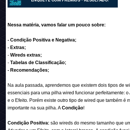
ENQUETE COM PRÊMIOS - RESULTADO!
Nessa matéria, vamos falar um pouco sobre:
- Condição Positiva e Negativa;
- Extras;
-
Wireds extras;
-
Tabelas de Classificação;
- Recomendações;
Na aula passada, aprendemos que existem dois tipos de w
essenciais para uma pilha wired funcionar perfeitamente
:
o 
e o Efeito. Porém existe outro tipo de wired que também é m
importante na sua pilha. A
Condição
!
Condição Positiva:
são wireds do mesmo tamanho que u