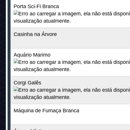
Guarda-Roupa Mágico
25c + 25d
Porta Sci-Fi Rosa
25c + 25d