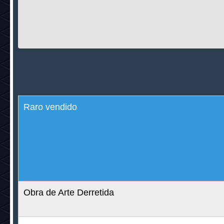
Raro vendido
Preço na loja
Obra de Arte Derretida
25c + 25d
RARO Poltrona Vintage
35c+35d
Lago dos Desejos
25c + 25d
Simulador Realidade Virtual
25c + 25d