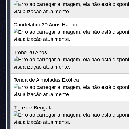
Corgi Galês
25c +25d
Máquina de Fumaça Branca
25c +25d
Árvore Mística
25c +25d
Cabra da Montanha
25c + 25d
Elefante Prateado
25c + 25d
Cortina Teatro Aristocrático
25c + 25d
Cadeira Flutuante
25c + 25d