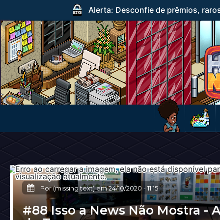
Alerta: Desconfie de prêmios, raro
Por (missing text) em
24/10/2020
-
11:15
#88 Isso a News Não Mostra - A