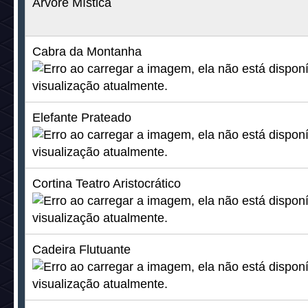
Até a próxima edição da #NewsNãoMostra!