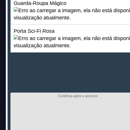
#NewsNãoMostra
Categorias
Notícia anterior
Próxima notíc
Notícias relacionadas: