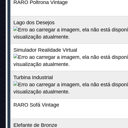
Turbina Industrial
25c +25d
RARO Sofá Vintage
35c+35d
Elefante de Bronze
25c + 25d
Candelabro 20 Anos Habbo
25c + 25d
Trono 20 Anos
50c + 50d
Tenda de Almofadas Exótica
25c +25d
Tigre de Bengala
25c + 25d
Porta Sci-Fi Branca
25c + 25d
Casinha na Árvore
25c +25d
Aquário Marimo
25c + 25d