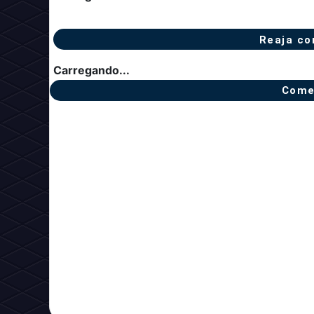
Reaja co
Carregando...
Come