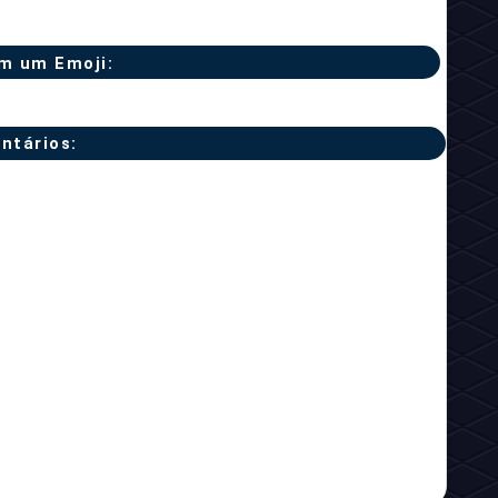
m um Emoji:
ntários: