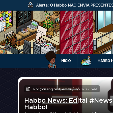
Alerta: O Habbo NÃO ENVIA PRESENTES p
INÍCIO
HABBO 
Por (missing text) em
20/06/2020
-
16:44
Habbo News: Edital #NewsN
Habbo!