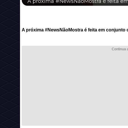
A próxima #NewsNãoMostra é feita em
A próxima #NewsNãoMostra é feita em conjunto 