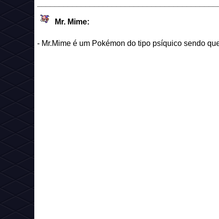
_________________________________________
Mr. Mime:
- Mr.Mime é um Pokémon do tipo psíquico sendo que