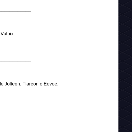
____________
Vulpix.
____________
e Jolteon, Flareon e Eevee.
____________