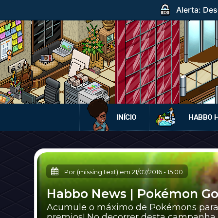
Alerta: Des
INÍCIO
HABBO 
Por (missing text) em
21/07/2016
-
15:00
Habbo News | Pokémon Go 
Acumule o máximo de Pokémons para 
premios! No decorrer desta campanha n