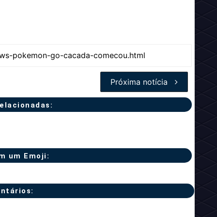
Próxima notícia
relacionadas:
m um Emoji:
ntários: