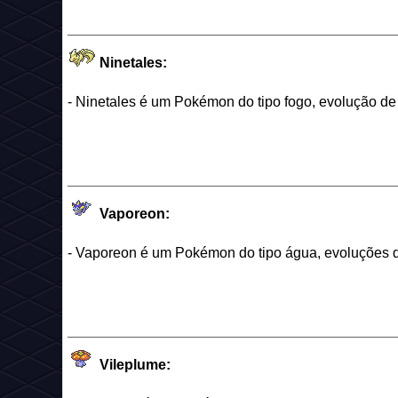
_________________________________________
Ninetales:
- Ninetales é um Pokémon do tipo fogo, evolução de 
_________________________________________
Vaporeon:
- Vaporeon é um Pokémon do tipo água, evoluções d
_________________________________________
Vileplume: