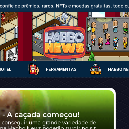
confie de prêmios, raros, NFTs e moedas gratuitas, todo c
HOTEL
FERRAMENTAS
HABBO N
- A caçada começou!
conseguir uma grande variedade de
a Habbo News poderão surgir no sit...