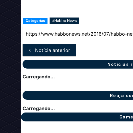
#Habbo News
Categorias
Notícia anterior
Notícias 
Carregando...
Reaja co
Carregando...
Come