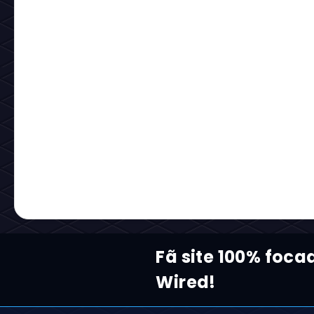
Fã site 100% foca
Wired!