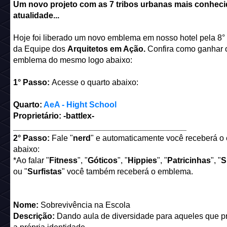
Um novo projeto com as 7 tribos urbanas mais conheci
atualidade...
Hoje foi liberado um novo emblema em nosso hotel pela 8
da Equipe dos
Arquitetos em Ação.
Confira como ganhar 
emblema do mesmo logo abaixo:
1° Passo:
Acesse o quarto abaixo:
Quarto:
AeA - Hight School
Proprietário: -battlex-
______________________________________
2° Passo:
Fale "
nerd
" e automaticamente você receberá 
abaixo:
*Ao falar "
Fitness
", "
Góticos
", "
Hippies
", "
Patricinhas
", "
S
ou "
Surfistas
" você também receberá o emblema.
Nome:
Sobrevivência na Escola
Descrição:
Dando aula de diversidade para aqueles que 