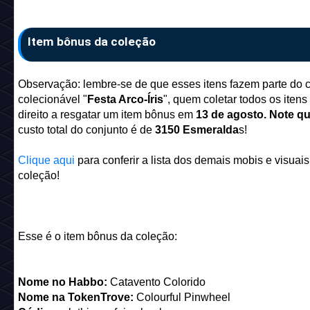
Modeletes: Waltin - Atla
Modeletes: ,Baju -felipe05289