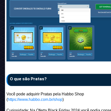
Quem é detentor desses NFTs podem resgatar suas Esmer
diariamente na página do Projeto Colecionáveis.
Esmeraldas também pode ser compradas pela TokenTrove,
isso você deve pesquisar pela coleção "
Habbo Tokens
".