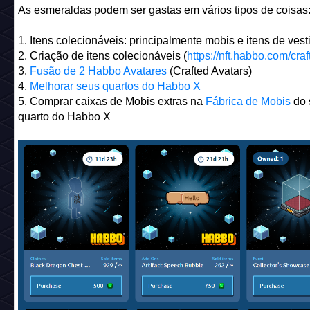
O que são Esmeraldas?
As esmeraldas são a moeda premium do ecossistema
Colecionáveis Habbo.
Habbo Avatares Genesis
,
Crafted
Avatars
,
Habbo Portraits
e
Quartos Habbo X
fornecem aos 
proprietários Esmeraldas diárias, que podem ser resgatad
de Colecionáveis
.
*Habbo Avatars tem um quarto do tipo Studio Room como
característica, então eles ganham +2 Esmeraldas diariamen
*Crafted Avatars tem 2 quartos como características, então 
ganham +4 esmeraldas diariamente.