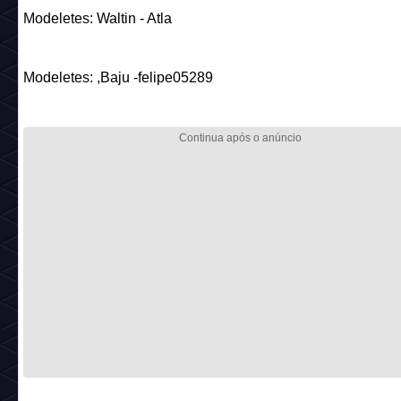
Modeletes: enzoprea:. - Mireille
_________________________________________
Nome no Habbo:
Cabelo Pronto pra Praia
Nome na TokenTrove:
Beach-ready Hair
Preço:
500 Pratas ou 500 Esmeraldas
Código:
clothing_nftbeachboy