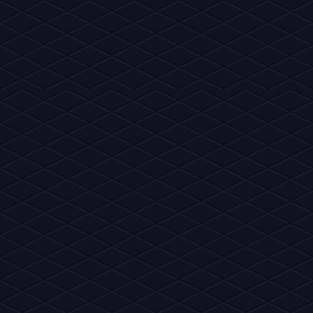
Vire
Habbo News
inte
Estrelas do nosso
portal de notícias!
Um d