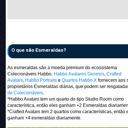
Nome no Habbo:
Catavento Colorido
Nome na TokenTrove:
Colourful Pinwheel
Código:
clothing_nfpinwheel
Modeletes: XxInsensataxX - Leonardoh