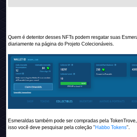
3.
Fusão de 2 Habbo Avatares
(Crafted Avatars)
4.
Melhorar seus quartos do Habbo X
5. Comprar caixas de Mobis extras na
Fábrica de Mobis
do 
quarto do Habbo X