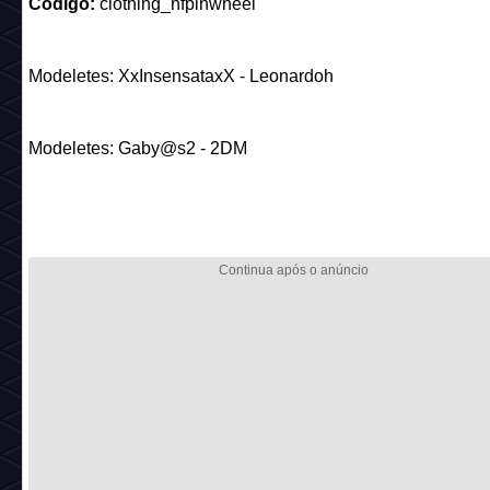
Item bônus da coleção
Observação: lembre-se de que esses itens fazem parte do 
colecionável "
Festa Arco-Íris
", quem coletar todos os itens 
direito a resgatar um item bônus em
13 de agosto. Note q
custo total do conjunto é de
3150 Esmeralda
s!
Clique aqui
para conferir a lista dos demais mobis e visuais
coleção!
Esse é o item bônus da coleção: