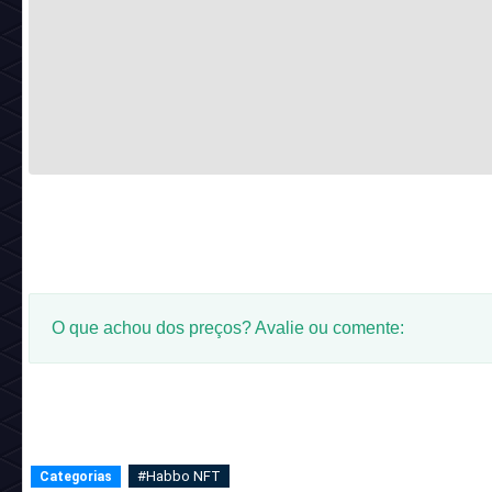
- Adquirir Itens NFT exclusivos na loja
De vez em quando o Habbo libera um item especial ou um
inédita custando Pratas, essa é forma recomendada de gas
Pratas acumuladas.