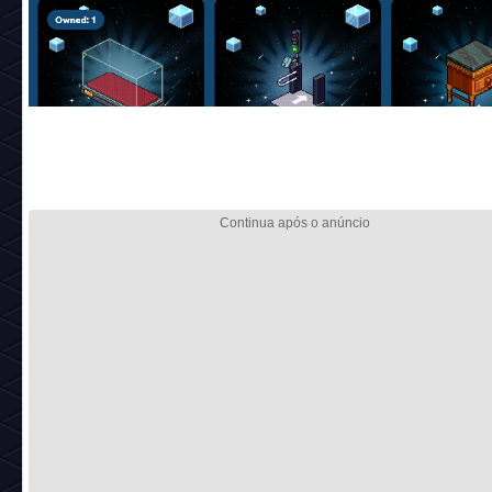
As esmeraldas podem ser gastas em vários tipos de coisas
1. Itens colecionáveis: principalmente mobis e itens de vesti
2. Criação de itens colecionáveis (
https://nft.habbo.com/craf