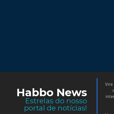
Notícia
Chegou o momento de apr
wired de verdade!
O Wired Club ficou bastante tempo sem pu
mas por um excelente motivo. Estávamos
preparando algo que pode mudar...
Por an4log
• 8/3/2026