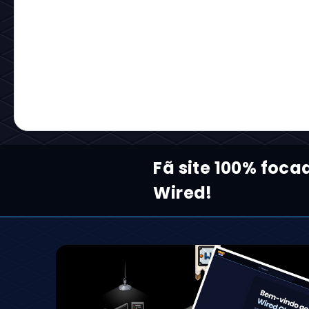
O que achou dos preços? Avalie ou comente:
#Habbo NFT
Categorias