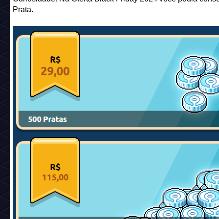
Uma vez comprado o mobi, você pode transformar o item e
(Esmeraldas). Para isso deverá acessar a aba "
Tokens
> Em
Furni" no site Colecionáveis Habbo e clicar em "Exchange"
a ser gerado.
*Nessa mesma página é possível converter seu saldo em M
Esmeraldas!*