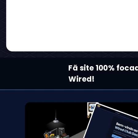
Fã site 100% foca
Wired!