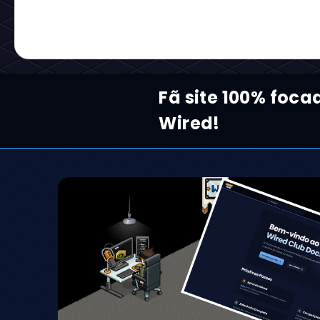
Fã site 100% foca
Wired!