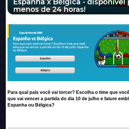
Espanha x Bélgica - disponível 
menos de 24 horas!
Para qual país você vai torcer? Escolha o ti
você acha que vai vencer a partida do dia 10
julho e fature emblemas. Espanha ou Bélg...
Para qual país você vai torcer? Escolha o time que voc
que vai vencer a partida do dia 10 de julho e fature emb
Espanha ou Bélgica?