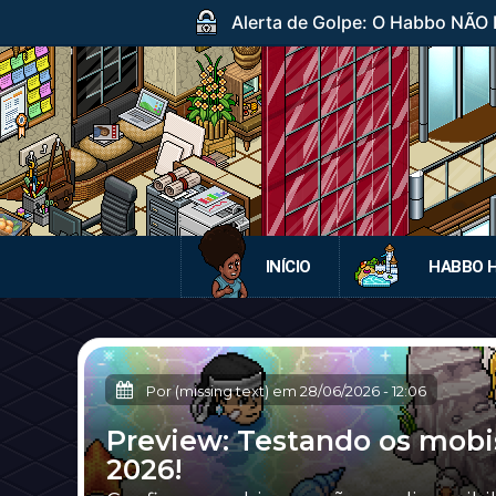
Alerta de Golpe: O Habbo NÃO DI
INÍCIO
HABBO 
Por (missing text) em
28/06/2026
-
12:06
Preview: Testando os mobi
2026!