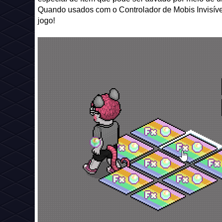
especial de item que pode ser ativado por meio de u
Quando usados ​​com o Controlador de Mobis Invisíve
jogo!