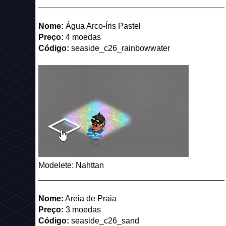
_________________________________________
Nome:
Água Arco-Íris Pastel
Preço:
4 moedas
Código:
seaside_c26_rainbowwater
Modelete: Nahttan
_________________________________________
Nome:
Areia de Praia