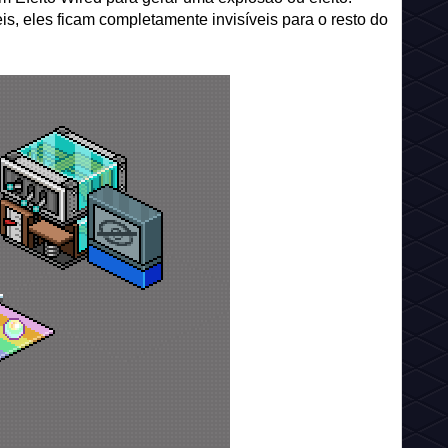
m Efeito Wired para gerar uma explosão ou efeito.
is, eles ficam completamente invisíveis para o resto do