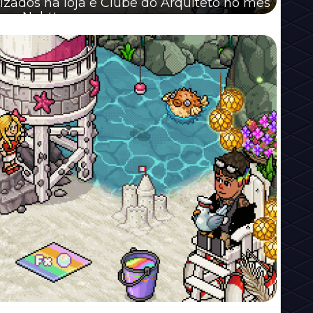
lizados na loja e Clube do Arquiteto no mês
or - Nahttan