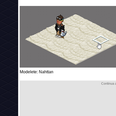
Preço:
3 moedas
Código:
seaside_c26_sand
Modelete: Nahttan