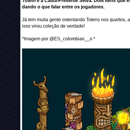
Totem e a Caixa-Presente Selva. Dois itens que
dando o que falar entre os jogadores.
Já tem muita gente ostentando Totens nos quartos, a
isso virou coleção de verdade!
*Imagem por @ES_colombian__o *