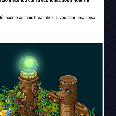
 estão mexendo com a economia dos 9 hotéis e
té mesmo os mais baratinhos. E vou falar uma coisa: