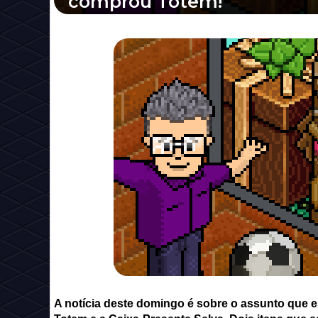
comprou Totem!
A notícia deste domingo é sobre o as
começo de junho: o Totem e a Caixa-Pres
A notícia deste domingo é sobre o assunto que