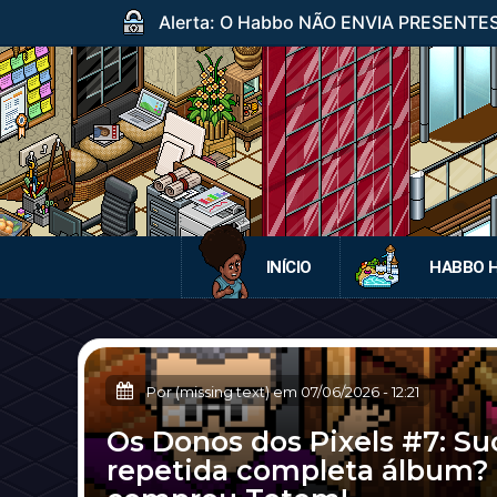
Alerta: O Habbo NÃO ENVIA PRESENTES p
INÍCIO
HABBO 
Por (missing text) em
07/06/2026
-
12:21
Os Donos dos Pixels #7: Su
repetida completa álbum?