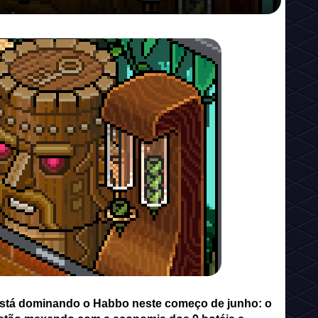
sunto que está dominando o Habbo neste
ente Selva. Dois iten...
 está dominando o Habbo neste começo de junho: o