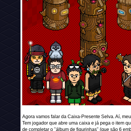
Agora vamos falar da Caixa-Presente Selva. Aí, me
Tem jogador que abre uma caixa e já pega o item q
de completar o "álbum de figurinhas" (que são 6 e