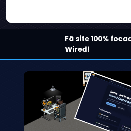
Fã site 100% foc
Wired!