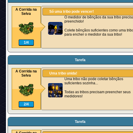
A Corrida na
Só uma tribo pode vencer!
Selva
O medidor de bênçãos da sua tribo precis
preenchido!
Colete bênçãos suficientes como uma trib
para encher o medidor da sua tribo!
1/4
Tarefa
A Corrida na
Uma tribo unida!
Selva
Uma tribo não pode coletar bênçãos
suficientes sozinha...
Todas as tribos precisam preencher seus
medidores!
2/4
Tarefa