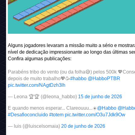
Alguns jogadores levaram a missão muito a sério e mostra
nível de dedicação impressionante ao longo das últimas s
Confira algumas publicações:
Parabéns tribo do vento (ou da folha😅) pelos 500k 💖Con
depois de muito trabalho💖🥳
#habbo
@HabboPTBR
pic.twitter.com/NAgtDzh3lh
— Leona 🏆🏆 (@leona_habbo)
15 de junho de 2026
E quando menos esperar... Clareouuu...☀️
@Habbo
@Habb
#Desafioconcluido
#totem
pic.twitter.com/O3u7Jdk9Ow
— luis (@luiscelsomaia)
20 de junho de 2026