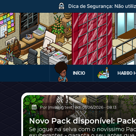
Dica de Segurança: Não utili
INÍCIO
HABBO 
Por (missing text) em
01/06/2026
-
08:13
Novo Pack disponível: Pack 
Se jogue na selva com o novíssimo Pack
exuberantes - garanta o seu antes que 