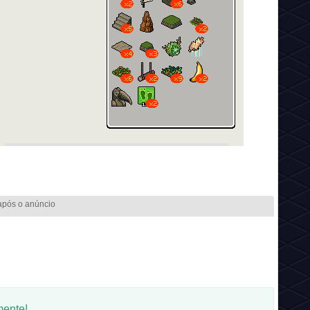
mente!