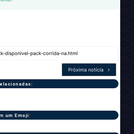
Próxima notícia
relacionadas:
m um Emoji: