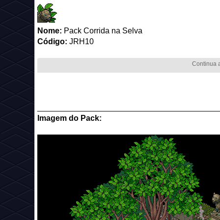
Nome:
Pack Corrida na Selva
Código:
JRH10
_________________________________________
Imagem do Pack: