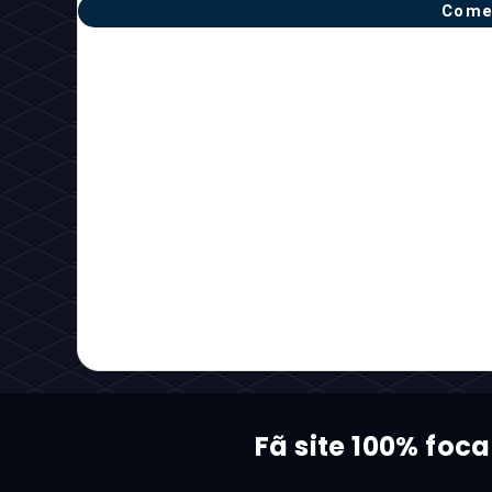
Come
Fã site 100% foc