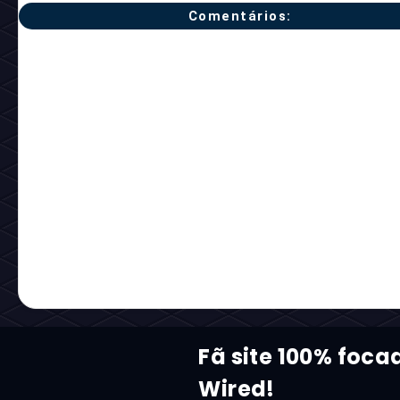
Comentários:
Fã site 100% foca
Wired!