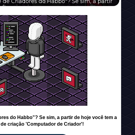
 de Criadores do Habbo"? Se sim, a partir
ar visuais...
res do Habbo"? Se sim, a partir de hoje você tem a
 de criação 'Computador de Criador'!