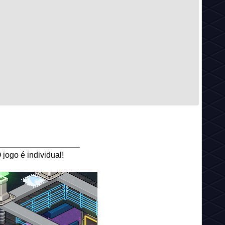
__________________
jogo é individual!