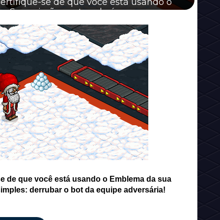
ertifique-se de que você está usando o
 Sua missão nesta sala é ...
-se de que você está usando o Emblema da sua
simples: derrubar o bot da equipe adversária!