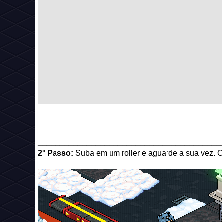
_________________________________________
2° Passo:
Suba em um roller e aguarde a sua vez. O 