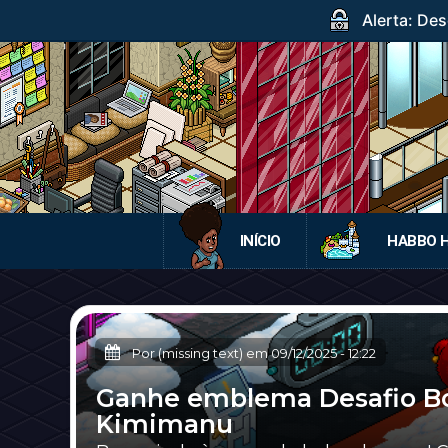
Alerta: Des
INÍCIO
HABBO 
Por (missing text) em
09/12/2025
-
12:22
Ganhe emblema Desafio Bo
Kimimanu