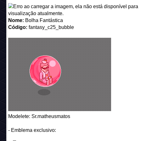
Modelete: Sr.matheusmatos
- Emblema exclusivo:
Nome:
Black Friday 2025
Código:
NPH13
Onde posso comprar a oferta?
A oferta aparece em sua tela após realizar login no jogo.
Importante: a oferta vai expirar 3 dias após o seu primeiro l
dentro do jogo.