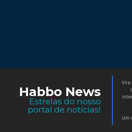
Vire
Habbo News
inte
Estrelas do nosso
portal de notícias!
Um d
Copyrights © - Fã Site 2012~2026 Habbo News - Todos os direi
apoiada por, ou principalmente aprovada pela Sulake Oy ou sua
outras propriedades intelectuais do Habbo, 