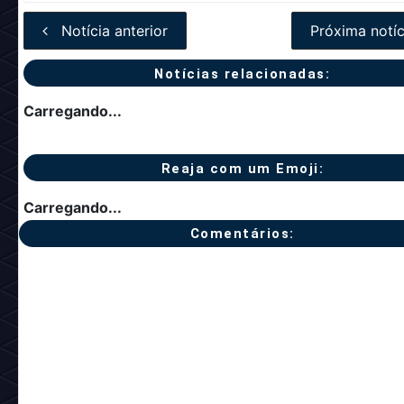
Comentários:
Fã site 100% foca
Wired!