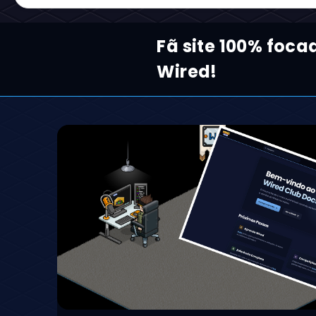
Fã site 100% foca
Wired!