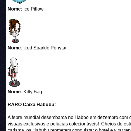
Nome:
Ice Pillow
Nome:
Iced Sparkle Ponytail
Nome:
Kitty Bag
RARO Caixa Habubu:
A febre mundial desembarca no Habbo em dezembro com d
visuais exclusivos e pelúcias colecionáveis! Cheios de esti
carisma, os Habubu prometem conquistar o hotel e virar te