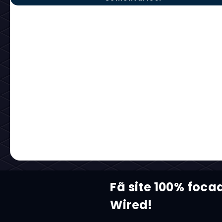
Fã site 100% foc
Wired!