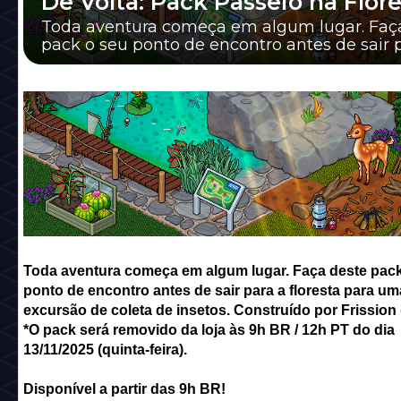
De Volta: Pack Passeio na Flore
Toda aventura começa em algum lugar. Faç
pack o seu ponto de encontro antes de sair 
floresta para uma excursão de coleta de i...
Toda aventura começa em algum lugar. Faça deste pack
ponto de encontro antes de sair para a floresta para um
excursão de coleta de insetos. Construído por Frission
*O pack será removido da loja às 9h BR / 12h PT do dia
13/11/2025 (quinta-feira).
Disponível a partir das 9h BR!