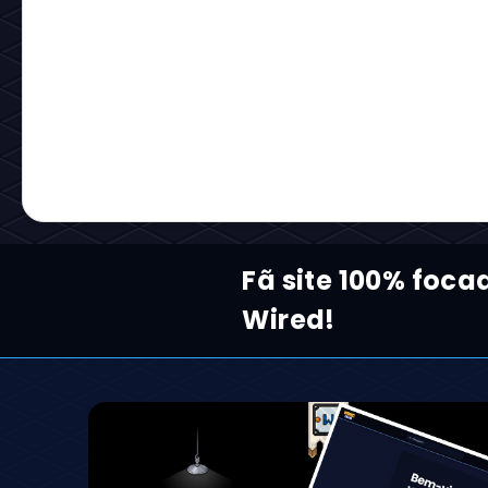
Fã site 100% foca
Wired!