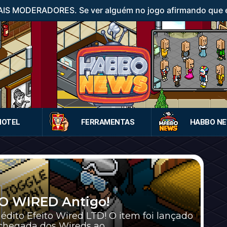
IS MODERADORES. Se ver alguém no jogo afirmando que é
HOTEL
FERRAMENTAS
HABBO N
TO WIRED Antigo!
nédito Efeito Wired LTD! O item foi lançado
hegada dos Wireds ao ...