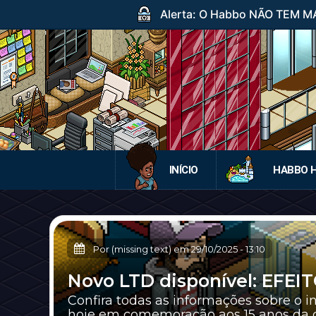
Alerta: O Habbo NÃO TEM MA
INÍCIO
HABBO 
Por (missing text) em
29/10/2025
-
13:10
Novo LTD disponível: EFEI
Confira todas as informações sobre o i
hoje em comemoração aos 15 anos da c