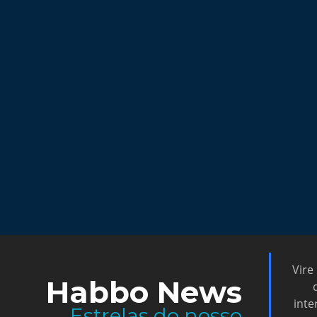
Vire
Habbo News
inte
Estrelas do nosso