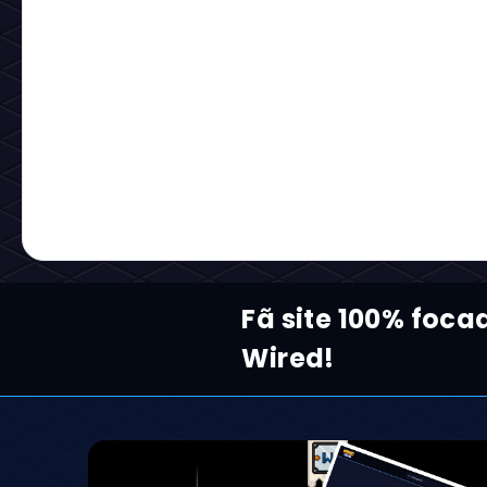
Fã site 100% foca
Wired!