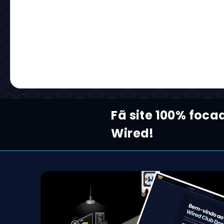
Fã site 100% foca
Wired!