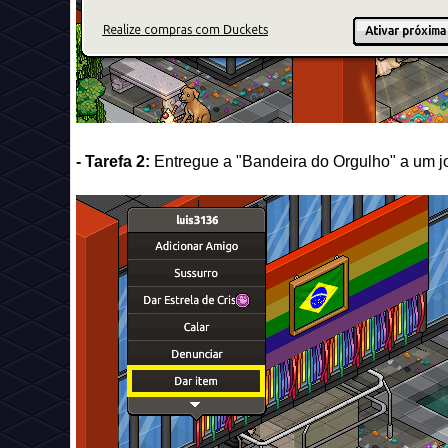
- Tarefa 2:
Entregue a "Bandeira do Orgulho" a um jo