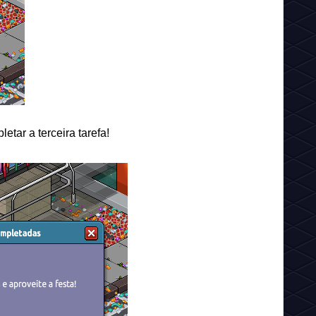
etar a terceira tarefa!