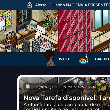
Alerta: O Habbo NÃO ENVIA PRESENTES p
INÍCIO
HABBO 
Por (missing text) em
26/06/2025
-
07:35
Nova Tarefa disponível: Ta
A última tarefa da campanha do mês de
consiga um item de vestir inédito!