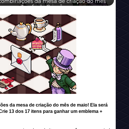
s combinações da mesa de criação do mês
om uma Tarefa de Criaçõe...
ões da mesa de criação do mês de maio! Ela será
Crie 13 dos 17 itens para ganhar um emblema +