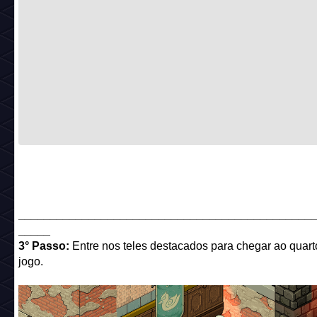
______________________________________________
_____
3° Passo:
Entre nos teles destacados para chegar ao quart
jogo.