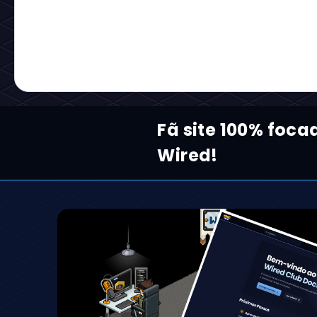
Fã site 100% foca
Wired!