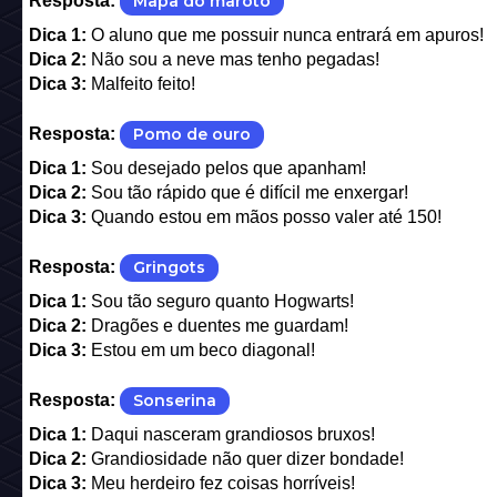
Resposta:
Mapa do maroto
Dica 1:
O aluno que me possuir nunca entrará em apuros!
Dica 2:
Não sou a neve mas tenho pegadas!
Dica 3:
Malfeito feito!
Resposta:
Pomo de ouro
Dica 1:
Sou desejado pelos que apanham!
Dica 2:
Sou tão rápido que é difícil me enxergar!
Dica 3:
Quando estou em mãos posso valer até 150!
Resposta:
Gringots
Dica 1:
Sou tão seguro quanto Hogwarts!
Dica 2:
Dragões e duentes me guardam!
Dica 3:
Estou em um beco diagonal!
Resposta:
Sonserina
Dica 1:
Daqui nasceram grandiosos bruxos!
Dica 2:
Grandiosidade não quer dizer bondade!
Dica 3:
Meu herdeiro fez coisas horríveis!