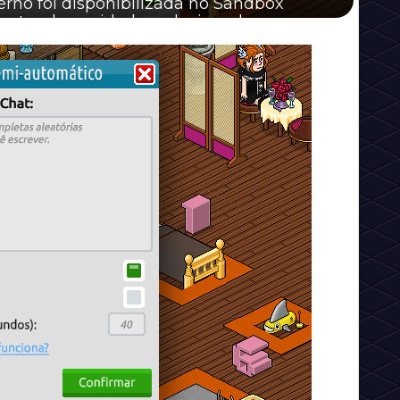
rno foi disponibilizada no Sandbox
tando novidades relacionados ao...