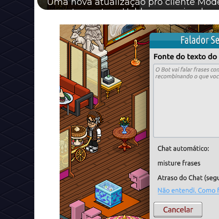
Uma nova atualização pro cliente Mode
recentemente, o Habbo segue implemen