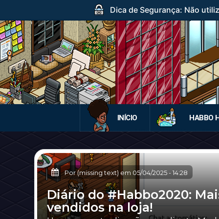
Dica de Segurança: Não utili
INÍCIO
HABBO 
Por (missing text) em
05/04/2025
-
14:28
Diário do #Habbo2020: Mai
vendidos na loja!