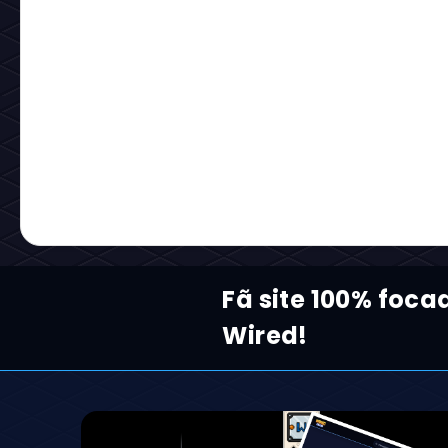
Fã site 100% foca
Wired!