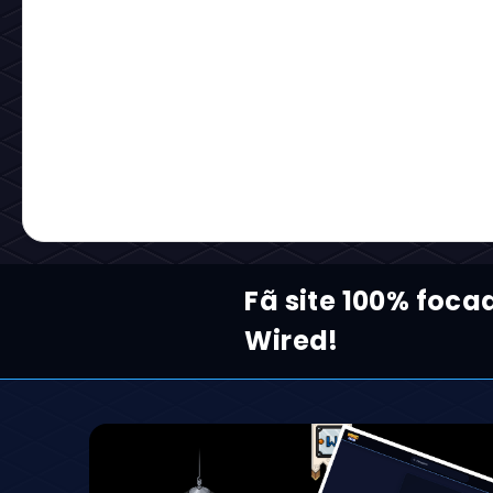
Fã site 100% foca
Wired!