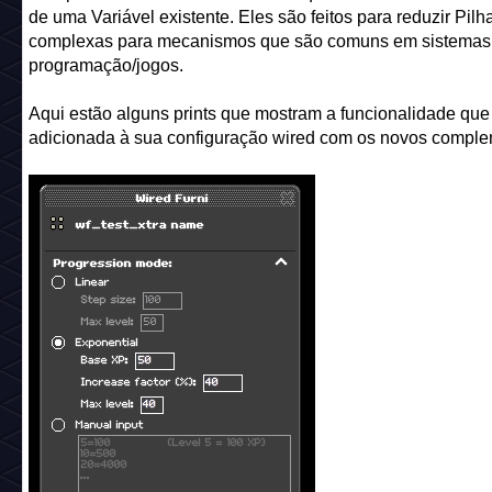
Nome:
Extra Variável: Utilitários de Tempo
Preço catálogo:
8 câmbios
Código:
wf_xtra_var_time_util
Criar jogos está prestes a ficar muito mais fácil com os nov
Complementos Wired de Variáveis ​​que criam Subvariáveis 
de uma Variável existente. Eles são feitos para reduzir Pil
complexas para mecanismos que são comuns em sistemas
programação/jogos.
Aqui estão alguns prints que mostram a funcionalidade que
adicionada à sua configuração wired com os novos comple