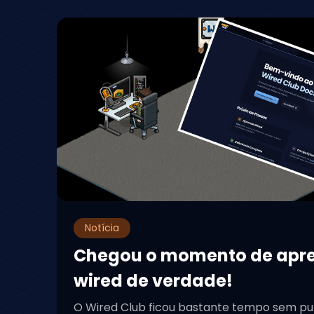
Fã site 100% foc
Wired!