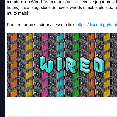
Solução →
Variável WIRED: Eco
. Uma Variável Eco ecoa 
Variável que não foi criada pelo usuário e a transforma em
réplica criada pelo usuário dela. Dessa forma, você pode c
texto e fazer outras coisas com todos os tipos de Variáveis ​​
apenas as criadas pelo usuário.
Servidor de Wireds no Discord
Momento #publi: Você sabia que existe um servidor no Dis
dedicado a Wireds? Você pode conversar e tirar dúvidas c
membros do Wired Team (que são brasileiros e jogadores d
hotéis), fazer sugestões de novos wireds e mobis úteis para
muito mais!
Para entrar no servidor acesse o link:
https://discord.gg/ha