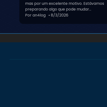
Notícia
Chegou o momento de apr
wired de verdade!
O Wired Club ficou bastante tempo sem pu
mas por um excelente motivo. Estávamos
preparando algo que pode mudar...
Por an4log
• 8/3/2026