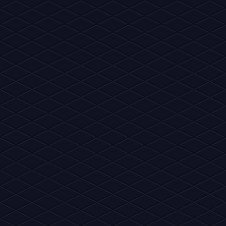
Copyrights © - Fã Site 2012~2026 Habbo News - Todos os direi
apoiada por, ou principalmente aprovada pela Sulake Oy ou sua
outras propriedades intelectuais do Habbo, 