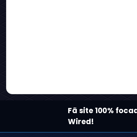
Notícia anterior
Próxima notíc
Notícias relacionadas:
Carregando...
Reaja com um Emoji:
Carregando...
Comentários: