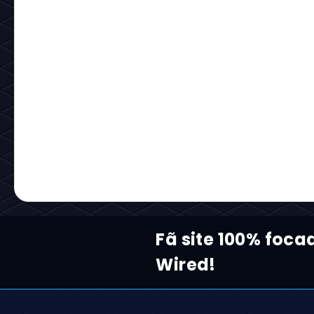
Fã site 100% foc
Wired!